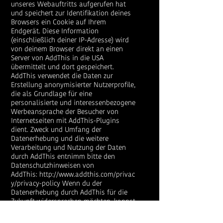
unseres Webauftritts aufgerufen hat
und speichert zur Identifikation deines
Browsers ein Cookie auf Ihrem
Endgerät. Diese Information
(einschließlich deiner IP-Adresse) wird
von deinem Browser direkt an einen
Server von AddThis in die USA
übermittelt und dort gespeichert.
AddThis verwendet die Daten zur
Erstellung anonymisierter Nutzerprofile,
die als Grundlage für eine
personalisierte und interessenbezogene
Werbeansprache der Besucher von
Internetseiten mit AddThis-Plugins
dient. Zweck und Umfang der
Datenerhebung und die weitere
Verarbeitung und Nutzung der Daten
durch AddThis entnimm bitte den
Datenschutzhinweisen von
AddThis:
http://www.addthis.com/privac
y/privacy-policy
Wenn du der
Datenerhebung durch AddThis für die
Zukunft widersprechen möchten, kannst
du ein sogenanntes Opt-Out-Cookie
setzen, das du unter folgendem Link